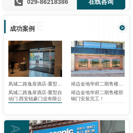
029-86218386
在线咨询
CASE
>
成功案例
凤城二路逸扉酒店-重型自动门
靖边金地华府二期售楼部铜门安装
凤城二路逸扉酒店-重型自
靖边金地华府二期售楼部
动门 西安锐豪门业有限公
铜门安装完工！
司主要经营：自动旋转
门、自动感应门、 铜门、
别墅门、铜装饰工程、松
下型材套品门、圆弧自动
门、90°平开自动门、医