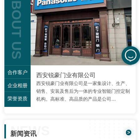
ABOUT US
用门、铝型材门、肯德基
门、电动伸缩门、停车场
收费管理系统、玻璃幕
墙、 工程五金等相关工
程。我们可按客户实际需
求设计加工不同外观、规
格、颜色的...
合作客户
西安锐豪门业有限公司
西安锐豪门业有限公司是一家集设计、生产、
企业相册
销售、安装及售后为一体的专业智能门控定制
荣誉资质
机构。高标准、高品质的产品是公司…
NEWS
>
新闻资讯