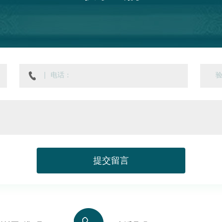
提
交
留
言