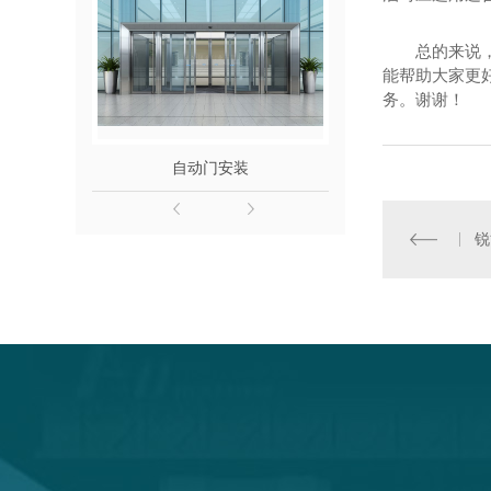
总的来说
能帮助大家更
务。谢谢！
自动门安装
铜门
锐