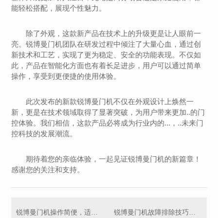
能轻松搭配，展现个性魅力。
除了外观，这款新产品在技术上的升级更是让人眼前一
亮。锐博曼门机团队在研发过程中倾注了大量心血，通过创
新技术和工艺，实现了更为稳定、安全的功能表现。不仅如
此，产品在智能化方面也有着长足进步，用户可以通过简单
操作，享受到更便捷的使用体验。
此次发布的新款锐博曼门机不仅在外观设计上焕然一
新，更是在技术领域取得了显著突破，为用户带来更加..的门
控体验。我们相信，这款产品必将成为行业内的...，..未来门
控科技的发展潮流。
期待着您的亲临体验，一起见证锐博曼门机的新篇章！
感谢您的关注和支持。
锐博曼门机操作简便，适用广泛
锐博曼门机故障排除技巧分享