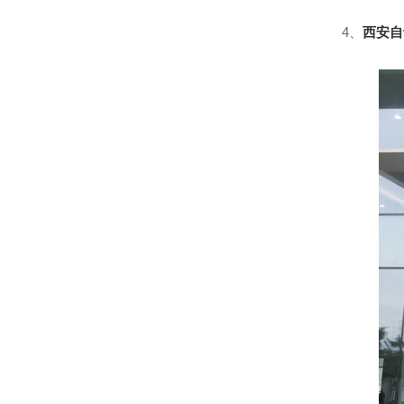
4、
西安自