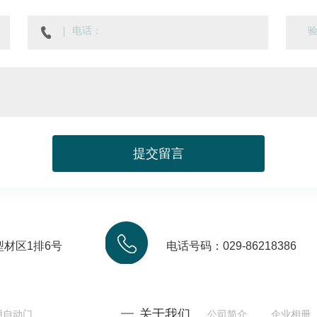
提
交
留
言
材区1排6号
电话号码：029-86218386
关于我们
用自动门
公司简介
企业相册