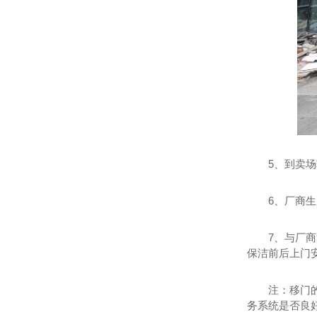
5、到卖
6、厂商
7、与厂
保洁前后上门
注：移门
务系统是否良好